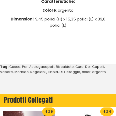
Caratteristiche:
colore
: argento
Dimensioni
: 9,45 pollici (H) x 15,35 pollici (L) x 39,0
pollici (L)
Tag:
Casco
,
Per
,
Asciugacapelli
,
Riscaldato
,
Cura
,
Dei
,
Capelli
,
Vapore
,
Morbido
,
Regolabil
,
Fibbia
,
Di
,
Fissaggio
,
color
,
argento
Prodotti Collegati
29
24