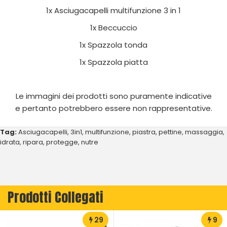
1x Asciugacapelli multifunzione 3 in 1
1x Beccuccio
1x Spazzola tonda
1x Spazzola piatta
Le immagini dei prodotti sono puramente indicative
e pertanto potrebbero essere non rappresentative.
Tag:
Asciugacapelli
,
3in1
,
multifunzione
,
piastra
,
pettine
,
massaggia
,
idrata
,
ripara
,
protegge
,
nutre
Prodotti Collegati
29
9