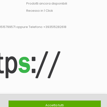
Prodotti ancora disponibili
Recesso in 1 Click
93515799571 oppure Telefono +393515282618
P.IVA: 07430531215
Accetta tutti