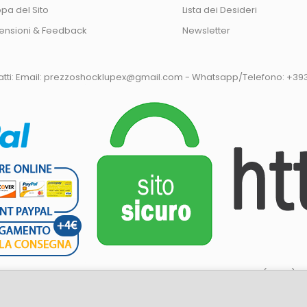
pa del Sito
Lista dei Desideri
ensioni & Feedback
Newsletter
tatti: Email: prezzoshocklupex@gmail.com - Whatsapp/Telefono: +3
 Unipersonale di Giuseppe Lupone - Via Volpicella, 51 Napoli(80147) - 