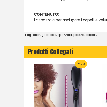
CONTENUTO:
1 x spazzola per asciugare i capelli e vo
Tag:
asciugacapelli
,
spazzola
,
piastra
,
capelli
,
Prodotti Collegati
29