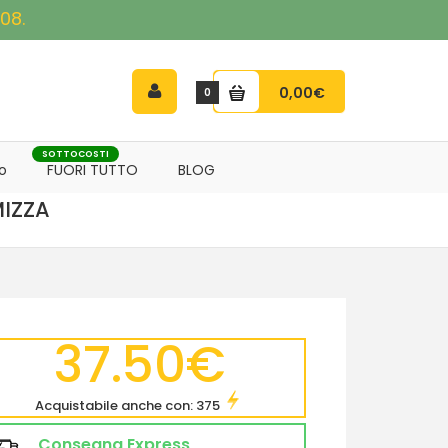
08.
0,00€
0
SOTTOCOSTI
o
FUORI TUTTO
BLOG
MIZZA
37.50€
Acquistabile anche con: 375
Consegna Express