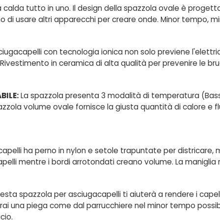
calda tutto in uno. Il design della spazzola ovale è progettat
gno di usare altri apparecchi per creare onde. Minor tempo, m
iugacapelli con tecnologia ionica non solo previene l'elettri
 Rivestimento in ceramica di alta qualità per prevenire le bruci
BILE:
La spazzola presenta 3 modalità di temperatura (Bass
zola volume ovale fornisce la giusta quantità di calore e flu
pelli ha perno in nylon e setole trapuntate per districare, mig
capelli mentre i bordi arrotondati creano volume. La maniglia m
esta spazzola per asciugacapelli ti aiuterà a rendere i capell
rai una piega come dal parrucchiere nel minor tempo possib
cio.