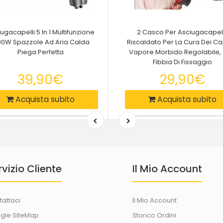
ugacapelli 5 In 1 Multifunzione
2 Casco Per Asciugacapell
00W Spazzole Ad Aria Calda
Riscaldato Per La Cura Dei Cap
Piega Perfetta
Vapore Morbido Regolabile,
Fibbia Di Fissaggio
39,90€
29,90€
Acquista subito
Acquista subito
rvizio Cliente
Il Mio Account
tattaci
Il Mio Account
gle SiteMap
Storico Ordini