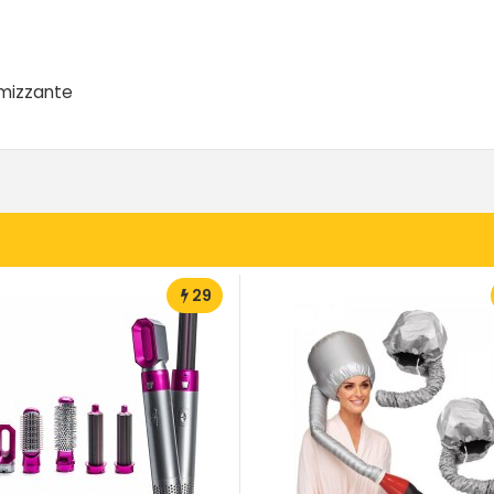
lumizzante
29