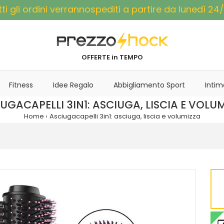
tti gli ordini verrannospediti a partire da lunedì 24/
OFFERTE in TEMPO
Fitness
Idee Regalo
Abbigliamento Sport
Intim
UGACAPELLI 3IN1: ASCIUGA, LISCIA E VOLU
Home
Asciugacapelli 3in1: asciuga, liscia e volumizza