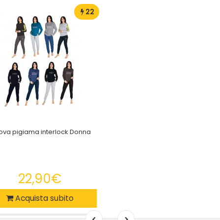
22
ova pigiama interlock Donna
22,90€
Acquista subito