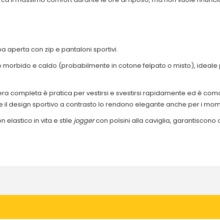
aperta con zip e pantaloni sportivi.
o morbido e caldo (probabilmente in cotone felpato o misto), ideale p
iera completa è pratica per vestirsi e svestirsi rapidamente ed è c
o e il design sportivo a contrasto lo rendono elegante anche per i mome
n elastico in vita e stile
jogger
con polsini alla caviglia, garantiscono c