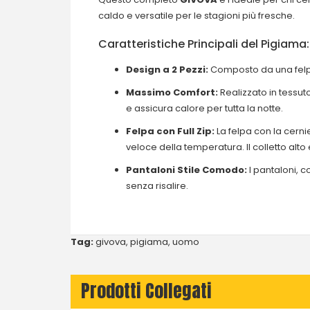
caldo e versatile per le stagioni più fresche.
Caratteristiche Principali del Pigiama:
Design a 2 Pezzi:
Composto da una felpa 
Massimo Comfort:
Realizzato in tessut
e assicura calore per tutta la notte.
Felpa con Full Zip:
La felpa con la cern
veloce della temperatura. Il colletto alt
Pantaloni Stile Comodo:
I pantaloni, co
senza risalire.
Tag:
givova
,
pigiama
,
uomo
Prodotti Collegati