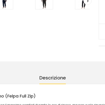
Descrizione
(Felpa Full Zip)
erca il massimo comfort durante le ore di riposo, ma non vuole rinunci