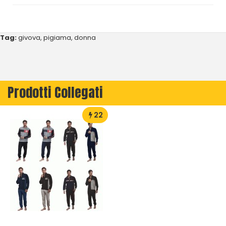
Tag:
givova
,
pigiama
,
donna
Prodotti Collegati
22