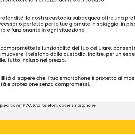
 profondità, la nostra custodia subacquea offre una pro
accessorio perfetto per le tue giornate in spiaggia, in p
ro e funzionante in ogni situazione.
 compromette le funzionalità del tuo cellulare, consente
rimuovere il telefono dalla custodia. Inoltre, per un'e
e, tutto incluso nel prezzo.
illità di sapere che il tuo smartphone è protetto al mas
ità e
protezione senza compromessi.
quea
,
cover PVC
,
tutti i telefoni
,
cover smartphone