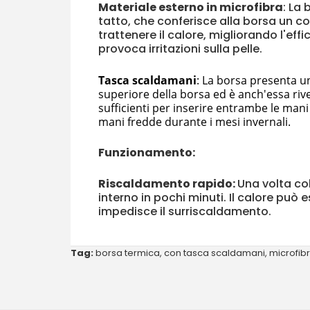
Materiale esterno in microfibra
: La 
tatto, che conferisce alla borsa un c
trattenere il calore, migliorando l'ef
provoca irritazioni sulla pelle.
Tasca scaldamani
: La borsa presenta u
superiore della borsa ed è anch'essa rive
sufficienti per inserire entrambe le mani
mani fredde durante i mesi invernali.
Funzionamento:
Riscaldamento rapido:
Una volta col
interno in pochi minuti. Il calore pu
impedisce il surriscaldamento.
Tag:
borsa termica
,
con tasca scaldamani
,
microfib