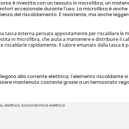
borsa è rivestita con un tessuto in microfibra, un materi
omfort eccezionale durante l'uso. La microfibra è anche
ficienza del riscaldamento. È resistente, ma anche legge
na tasca esterna pensata appositamente per riscaldare le man
stita in microfibra, che aiuta a mantenere e distribuire il 
 e riscaldarle rapidamente. Il calore emanato dalla tasca è p
legata alla corrente elettrica, l'elemento riscaldante si 
ò essere mantenuto costante grazie a un termostato rego
ra
,
elettrico
,
borsa termica elettrica