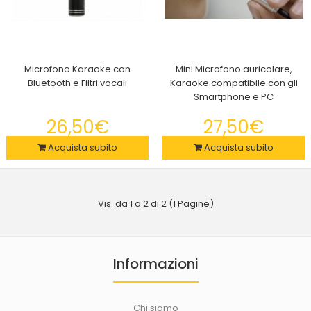
Microfono Karaoke con
Mini Microfono auricolare,
Bluetooth e Filtri vocali
Karaoke compatibile con gli
Smartphone e PC
Microfono Karaoke con Bluetooth e Filtri vocali
26,50€
26,50€
27,50€
Acquista subito
Acquista subito
Il microfono Bluetooth per Karaoke ti consente un’esperienza
Vis. da 1 a 2 di 2 (1 Pagine)
di canto wireless divertente e variegat..
Informazioni
Chi siamo