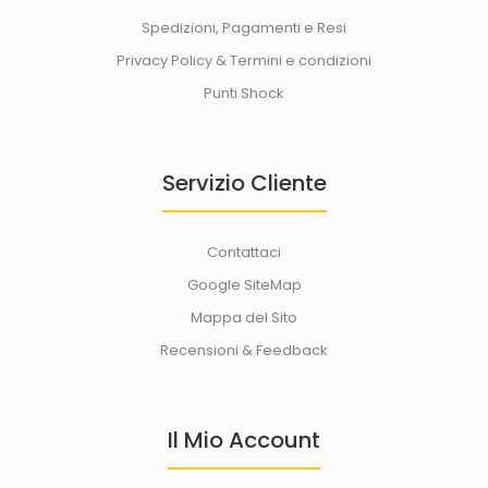
Spedizioni, Pagamenti e Resi
Privacy Policy & Termini e condizioni
Punti Shock
Servizio Cliente
Contattaci
Mini Microfono auricolare, Karaoke compatibile con gli
Smartphone e PC
Google SiteMap
27,50€
Mappa del Sito
Recensioni & Feedback
Microfono in miniatura con un aspetto simpatico compatibile
Il Mio Account
con la maggior parte degli smartphone e..