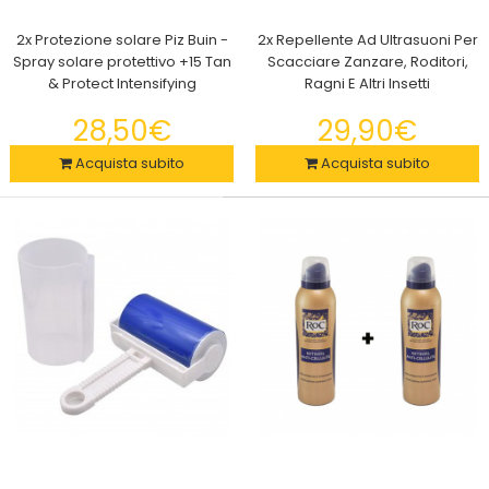
2x Protezione solare Piz Buin -
2x Repellente Ad Ultrasuoni Per
Spray solare protettivo +15 Tan
Scacciare Zanzare, Roditori,
& Protect Intensifying
Ragni E Altri Insetti
28,50€
29,90€
2x - Depilatore Epilatore portatile USB - senza dolore o
irritazioni
Acquista subito
Acquista subito
29,90€
Il nuovo sistema per l'eliminazione di peli è indolore, non avrai
più problemi durante la eliminaz..