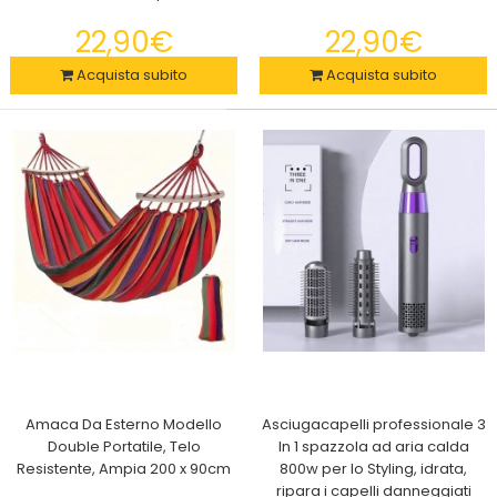
29,90€
22,90€
22,90€
Acquista subito
Acquista subito
2x ASPIRATORE PUNTI NERI UTILIZZO EFFICACEL'aspiratore Punti
Neri per il viso può rimuovere ef..
Amaca Da Esterno Modello
Asciugacapelli professionale 3
Double Portatile, Telo
In 1 spazzola ad aria calda
Resistente, Ampia 200 x 90cm
800w per lo Styling, idrata,
ripara i capelli danneggiati