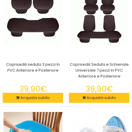
Coprisedili seduta 3 pezzi In
Coprisedili Seduta e Schienale
PVC Anteriore e Posteriore
Universale 7 pezzi In PVC
Anteriore e Posteriore
2x Trappola Zanzare e Insetti Elettrico, Sicuro per Te e per
l'Ambiente Nova moquito
39,90€
39,90€
29,90€
Acquista subito
Acquista subito
Trappola Zanzare e Insetti Elettrico, Sicuro per Te e per
l'AmbienteSei spesso turbato dalle z..