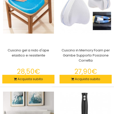
Cuscino gel a nido d'ape
Cuscino in Memory Foam per
elastico e resistente
Gambe Supporto Posizione
Corretta
28,50€
27,90€
Acquista subito
Acquista subito
2x Zanzariera per passeggino carrozzina , ovetto e lettino del
tuo bambino
29,90€