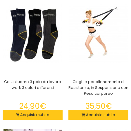
29,90€
SICURO: Pest Reject è un repellente ad ultrasuoni per
scacciare insetti e roditori, inoltre è ..
Calzini uomo 3 paia da lavoro
Cinghie per allenamento di
work 3 colori differenti
Resistenza, in Sospensione con
Peso corporeo
24,90€
35,50€
Acquista subito
Acquista subito