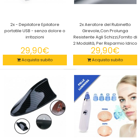
2x - Depilatore Epilatore
2x Aeratore del Rubinetto
portatile USB - senza dolore o
Girevole,Con Prolunga
irritazioni
Resistente Agli Schizzi,Fornito di
2 Modalità, Per Risparmio Idrico
29,90€
29,90€
Acquista subito
Acquista subito
1+1 omaggio Ice Box Secchiello che produce fino a 40 cubetti
pronti all'uso
24,90€