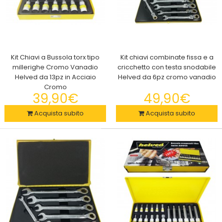
Kit Chiavi a Bussola torx tipo
Kit chiavi combinate fissa e a
millerighe Cromo Vanadio
cricchetto con testa snodabile
Helved da 13pz in Acciaio
Helved da 6pz cromo vanadio
Cromo
39,90€
49,90€
Alv By Alviero Martini Pigiama Uomo Lungo In Jersey Vari
Acquista subito
Acquista subito
Modelli Primavera/Autunno
22,90€
Alviero Martini Pigiama Lungo UomoEsplora il comfort senza
compromessi e lo stile distintivo con il ..