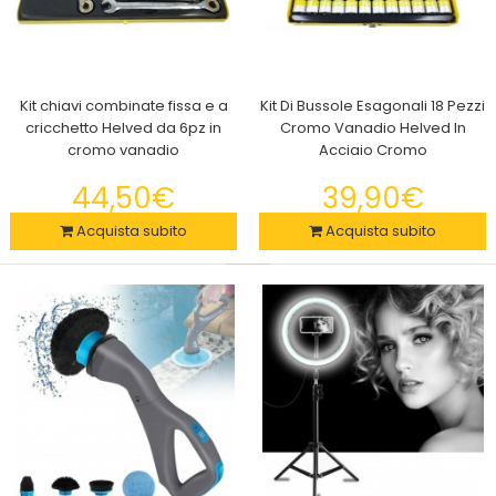
Kit chiavi combinate fissa e a
Kit Di Bussole Esagonali 18 Pezzi
cricchetto Helved da 6pz in
Cromo Vanadio Helved In
cromo vanadio
Acciaio Cromo
44,50€
39,90€
Acquista subito
Acquista subito
Alviero Martini pigiama french terry uomo
22,90€