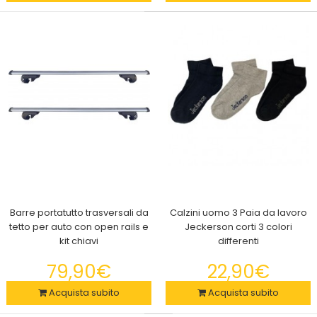
2x Protezione solare Piz Buin - Spray solare protettivo Tan &
Protect Intensifying- Spray solare..
Barre portatutto trasversali da
Calzini uomo 3 Paia da lavoro
tetto per auto con open rails e
Jeckerson corti 3 colori
kit chiavi
differenti
79,90€
22,90€
2x Repellente Ad Ultrasuoni Per Scacciare Zanzare, Roditori,
Acquista subito
Acquista subito
Ragni E Altri Insetti