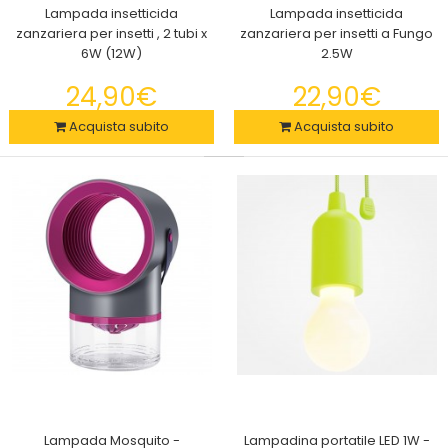
Lampada insetticida
Lampada insetticida
zanzariera per insetti , 2 tubi x
zanzariera per insetti a Fungo
6W (12W)
2.5W
24,90€
22,90€
Acquista subito
Acquista subito
Attrezzo Barra per allenamento addominali con ventosa
28,50€
BARRA PER ALLENAMENTO ADDOMINALI CON VENTOSA A
PAVIMENTOVuoi fare esercizi senza andare in palestra..
Lampada Mosquito -
Lampadina portatile LED 1W -