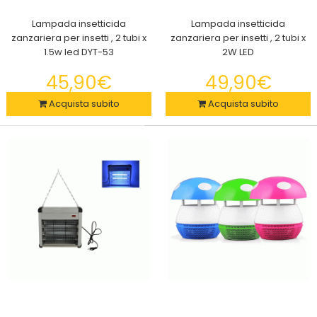
Lampada insetticida
Lampada insetticida
zanzariera per insetti , 2 tubi x
zanzariera per insetti , 2 tubi x
1.5w led DYT-53
2W LED
Asciugacapelli professionale 3 In 1 spazzola ad aria calda
800w per lo Styling, idrata, ripara i capelli danneggiati
45,90€
49,90€
42,50€
Acquista subito
Acquista subito
Asciugacapelli professionale 3 In 1 spazzola ad aria calda
800w per lo Styling, idrata, r..