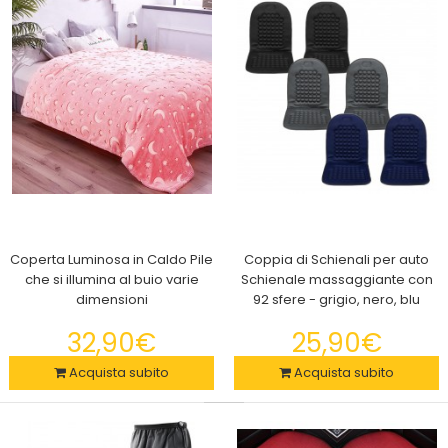
2x Rullo Levapelucchi Rimuovi Peli Spazzola Rotante
Riutilizzabile Roll Off
24,90€
Rimozione Facile e Efficace di Pelucchi e Peli con il Rullo
Levapelucchi Roll OffIl Roll Off è il co..
Coperta Luminosa in Caldo Pile
Coppia di Schienali per auto
che si illumina al buio varie
Schienale massaggiante con
dimensioni
92 sfere - grigio, nero, blu
32,90€
25,90€
Acquista subito
Acquista subito