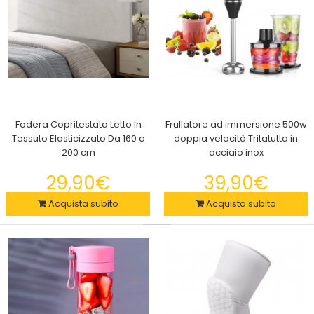
Questa zanzariera per ovetti, passeggini e lettini da viaggio
protegge in modo affidabile il tuo ba..
Fodera Copritestata Letto In
Frullatore ad immersione 500w
Tessuto Elasticizzato Da 160 a
doppia velocità Tritatutto in
200 cm
acciaio inox
29,90€
39,90€
Acquista subito
Acquista subito