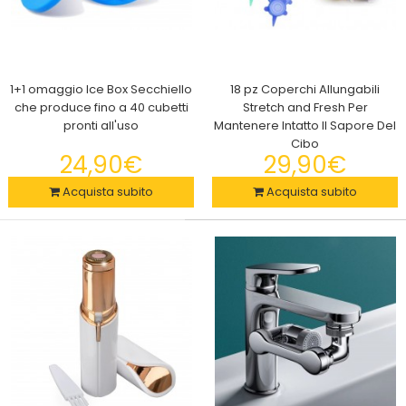
1+1 omaggio Ice Box Secchiello
18 pz Coperchi Allungabili
che produce fino a 40 cubetti
Stretch and Fresh Per
pronti all'uso
Mantenere Intatto Il Sapore Del
Cibo
24,90€
29,90€
Acquista subito
Acquista subito
Telo Coprisedile Universale 4in1 Cani Gatti Animali Domestici
per Auto SUV Furgone Camion, Impermeabile e Antigraffio
29,90€
Telo Coprisedile Universale 4in1 137x147cm Cani Gatti Animali
Domestici Auto SUV Furgone Camion Amac..