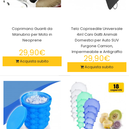
Coprimano Guanti da
Telo Coprisedile Universale
Manubrio per Moto in
4in1 Cani Gatti Animali
Neoprene
Domestici per Auto SUV
Coprimano Guanti da Manubrio per Moto in Neoprene
Furgone Camion,
29,90€
29,90€
Impermeabile e Antigraffio
29,90€
Acquista subito
Acquista subito
Coprimano Guanti da Manubrio per Moto in Neoprene
Scaldamani da Scooter Bici Motocicli 2..