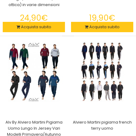
ottica) in varie dimensioni
Aggiungi un tocco di stile unico alla tua auto con l'Antenna
24,90€
19,90€
Estetica A Pinna di Squalo. Questo eleg..
Acquista subito
Acquista subito
Alv By Alviero Martini Pigiama
Alviero Martini pigiama french
Uomo Lungo In Jersey Vari
terry uomo
2x Aspiratore Punti Neri - Rende la pelle pulita e luminosa
Modelli Primavera/Autunno