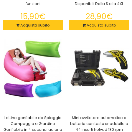
pavimento Vuoi fare esercizi senza andare in pal..
funzioni
Disponibili Dalla S alla 4XL
15,90€
28,90€
Acquista subito
Acquista subito
Attrezzo palestra Ball Balance Trainer con corde elastiche
Lettino gonfiabile da Spiaggia
Mini avvitatore automatico a
89,90€
Campeggio e Giardino
batteria con testa snodabile e
Gonfiabile in 4 secondi ad aria
44 inserti helved 180 rpm