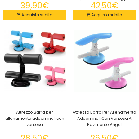
39,90€
42,50€
Acquista subito
Acquista subito
2x Guanti Magici per Cani, Gatti per Massaggio e Pulizia, per
Spazzolare i Peli e Accarezzare Gli Animali
29,90€
TOGLIERE EFFICACE I PELI L'effetto della rimozione dei peli è
evidente, è adatto a tutte le parti ..
Attrezzo Barra per
Attrezzo Barra Per Allenamento
allenamento addominali con
Addominali Con Ventosa A
ventosa
Pavimento Angel
28,50€
26,50€