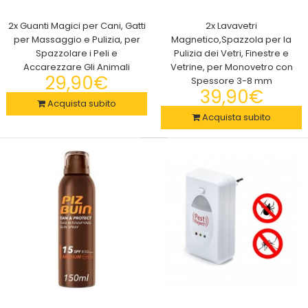
18 pz Coperchi Allungabili Stretch and Fresh Per Mantenere
Intatto Il Sapore Del Cibo
2x Guanti Magici per Cani, Gatti
2x Lavavetri
29,90€
per Massaggio e Pulizia, per
Magnetico,Spazzola per la
Spazzolare i Peli e
Pulizia dei Vetri, Finestre e
Accarezzare Gli Animali
Vetrine, per Monovetro con
29,90€
Spessore 3-8 mm
39,90€
Acquista subito
18 COPERCHI IN SILICONE IN DIFFERENTI FORMATI Il set
Acquista subito
rappresenta l'alternativa furba alla classica ..