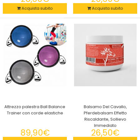
Acquista subito
Acquista subito
2x Lavavetri Magnetico,Spazzola per la Pulizia dei Vetri,
Finestre e Vetrine, per Monovetro con Spessore 3-8 mm
39,90€
Attrezzo palestra Ball Balance
Balsamo Del Cavallo,
Lavavetri Magnetico, Spazzola per la Pulizia dei Vetri, Finestre
Trainer con corde elastiche
Pferdebalsam Effetto
e Vetrine, per Monovetro con Spesso..
Riscaldante, Sollievo
Immediato
89,90€
26,50€