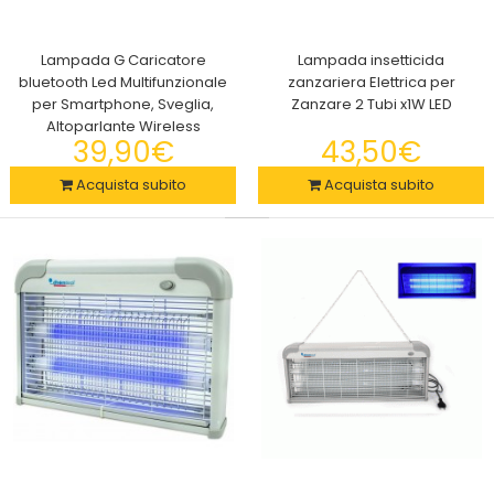
39,90€
Lampada G Caricatore
Lampada insetticida
bluetooth Led Multifunzionale
zanzariera Elettrica per
per Smartphone, Sveglia,
Zanzare 2 Tubi x1W LED
Altoparlante Wireless
39,90€
43,50€
Amaca Da Esterno Modello Double Portatile, Telo Resistente
Fino a 200 kg, Ampia 200 x 90cm Godi..
Acquista subito
Acquista subito