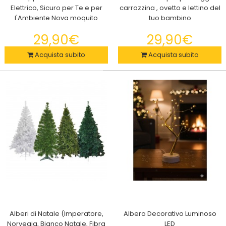
Elettrico, Sicuro per Te e per
carrozzina , ovetto e lettino del
l'Ambiente Nova moquito
tuo bambino
29,90€
29,90€
Acquista subito
Acquista subito
2x Antenna Estetica A Pinna di Squalo Accessorio Auto
Copertura
29,90€
Alberi di Natale (Imperatore,
Albero Decorativo Luminoso
Norvegia, Bianco Natale, Fibra
LED