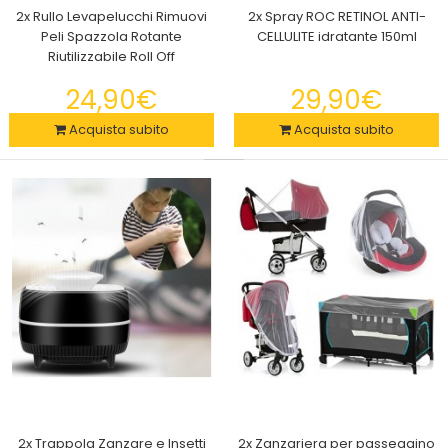
2x Rullo Levapelucchi Rimuovi
2x Spray ROC RETINOL ANTI-
Peli Spazzola Rotante
CELLULITE idratante 150ml
Riutilizzabile Roll Off
24,90€
29,90€
Acquista subito
Acquista subito
2x Aeratore del Rubinetto Girevole,Con Prolunga Resistente
Agli Schizzi,Fornito di 2 Modalità, Per Risparmio Idrico
29,90€
2x pezzi - Aeratore del Rubinetto Girevole,Con Prolunga
Resistente Agli Schizzi,Fornito di 2 Modalit..
2x Trappola Zanzare e Insetti
2x Zanzariera per passeggino