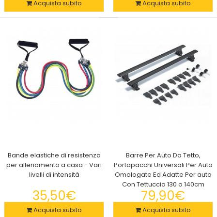
Acquista subito
Acquista subito
2x Protezione solare Piz Buin - Spray solare protettivo +15 Tan
& Protect Intensifying
Bande elastiche di resistenza
Barre Per Auto Da Tetto,
28,50€
per allenamento a casa - Vari
Portapacchi Universali Per Auto
livelli di intensità
Omologate Ed Adatte Per auto
Con Tettuccio 130 o 140cm
35,50€
79,90€
Acquista subito
Acquista subito