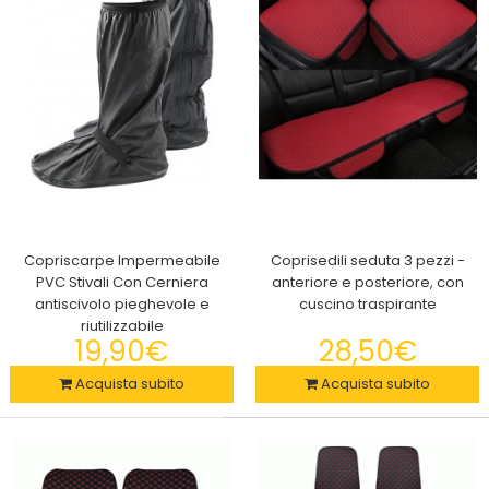
2x Spray ROC RETINOL ANTI-CELLULITE idratante 150ml
29,90€
Copriscarpe Impermeabile
Coprisedili seduta 3 pezzi -
PVC Stivali Con Cerniera
anteriore e posteriore, con
antiscivolo pieghevole e
cuscino traspirante
riutilizzabile
SPRAY ROC RETINOL Lo spray Roc Retinol anti-cellulite,
19,90€
28,50€
combatte la cellulite interviene sugli ..
Acquista subito
Acquista subito