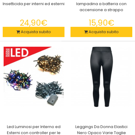
Insetticida per interni ed esterni
lampadina a batteria con
accensione a strappo
24,90€
15,90€
Acquista subito
Acquista subito
Attrezzo Barra Per Allenamento Addominali Con Ventosa A
Pavimento Angel
26,50€
Led Luminosi per Interno ed
Leggings Da Donna Elastici
Barra per allenamento addominali con ventosa a
Esterni con controller per le
Nero Opaco Varie Taglie