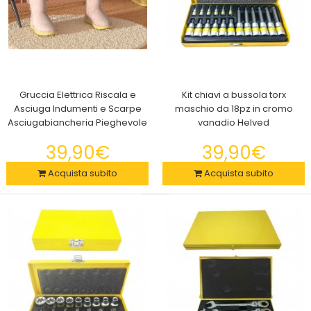
Gruccia Elettrica Riscala e
Albero Decorativo Luminoso LED
Kit chiavi a bussola torx
19,90€
Asciuga Indumenti e Scarpe
maschio da 18pz in cromo
Asciugabiancheria Pieghevole
vanadio Helved
39,90€
39,90€
Acquista subito
Acquista subito
Si tratta di un albero decorativo da tavolo illuminato, con rami
flessibili e finiture decorative.De..