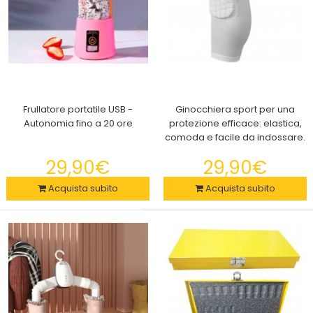
Alberi di Natale (Imperatore, Norvegia, Bianco Natale, Fibra
ottica) in varie dimensioni
24,90€
Frullatore portatile USB -
Ginocchiera sport per una
Autonomia fino a 20 ore
protezione efficace: elastica,
RAMI DENSI E REALISTICI: Gli aghi dell’albero sono realizzati in PV
comoda e facile da indossare.
ecologico di alta qualità, mat..
29,90€
29,90€
Acquista subito
Acquista subito