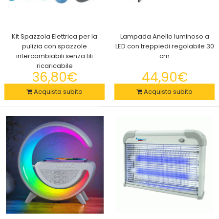
ALV by ALVIERO MARTINI Tuta Homewear lunga da uomo in
cotone french terry, ideale da utilizzare per ..
Kit Spazzola Elettrica per la
Lampada Anello luminoso a
pulizia con spazzole
LED con treppiedi regolabile 30
intercambiabili senza fili
cm
ricaricabile
36,80€
44,90€
Acquista subito
Acquista subito
Amaca Da Esterno Modello Double Portatile, Telo Resistente,
Ampia 200 x 90cm