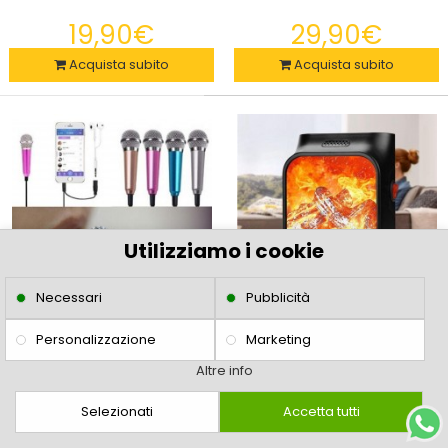
19,90€
29,90€
Acquista subito
Acquista subito
BALL BALANCE CON CORDE ELASTICHE E' un dispositivo usato per
l'allenamento fitness/wellness, u..
Utilizziamo i cookie
Necessari
Pubblicità
Personalizzazione
Marketing
Altre info
Mini Microfono auricolare,
Mini Stufa Portatile Ventilata
Karaoke compatibile con gli
con Effetto Fiamma Simulata
Selezionati
Accetta tutti
0,00€
0
Smartphone e PC