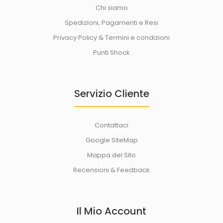
Chi siamo
Spedizioni, Pagamenti e Resi
Privacy Policy & Termini e condizioni
Punti Shock
Servizio Cliente
Contattaci
Sacco di sabbia SandBag a 6 maniglie
42,50€
Google SiteMap
Mappa del Sito
Recensioni & Feedback
SACCO DI SABBIA A SEI MANIGLIE Attrezzo fitness che può
essere utilizzato per aggiungere p..
Il Mio Account