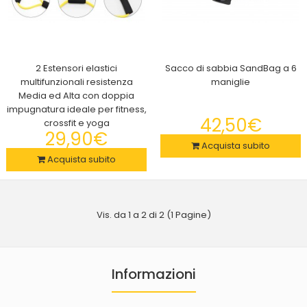
2 Estensori elastici
Sacco di sabbia SandBag a 6
multifunzionali resistenza
maniglie
Media ed Alta con doppia
2 Estensori elastici multifunzionali resistenza Media ed Alta con
impugnatura ideale per fitness,
doppia impugnatura ideale per fitness, crossfit e yoga
42,50€
crossfit e yoga
29,90€
29,90€
Acquista subito
Acquista subito
2 Estensori elastici multifunzionali con resistenza Media ed Alta
Vis. da 1 a 2 di 2 (1 Pagine)
e con doppia impugnatura..
Informazioni