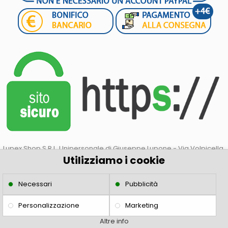
Lupex Shop S.R.L. Unipersonale di Giuseppe Lupone - Via Volpicella,
Utilizziamo i cookie
51 Napoli(80147) - P.IVA: 07430531215
Necessari
Pubblicità
Personalizzazione
Marketing
Altre info