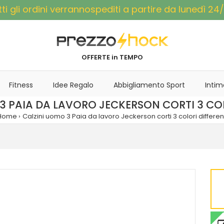
tti gli ordini verrannospediti a partire da lunedì 24/
OFFERTE in TEMPO
Fitness
Idee Regalo
Abbigliamento Sport
Intim
3 PAIA DA LAVORO JECKERSON CORTI 3 COL
Home
Calzini uomo 3 Paia da lavoro Jeckerson corti 3 colori differen