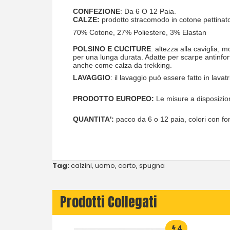
CONFEZIONE
: Da 6 O 12 Paia.
CALZE:
prodotto stracomodo in cotone pettinato
70% Cotone, 27% Poliestere, 3% Elastan
POLSINO E CUCITURE
: altezza alla caviglia, 
per una lunga durata. Adatte per scarpe antinfortu
anche come calza da trekking.
LAVAGGIO
: il lavaggio può essere fatto in lav
PRODOTTO EUROPEO:
Le misure a disposizi
QUANTITA':
pacco da 6 o 12 paia, colori con fondi
Tag:
calzini
,
uomo
,
corto
,
spugna
Prodotti Collegati
4