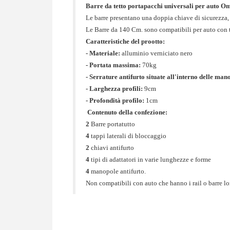
Barre da tetto portapacchi universali per auto O
Le barre presentano una doppia chiave di sicurezza, 
Le Barre da 140 Cm. sono compatibili per auto con 
Caratteristiche del prootto:
- Materiale:
alluminio verniciato nero
- Portata massima:
70kg
- Serrature antifurto situate all'interno delle man
- Larghezza profili:
9cm
- Profondità profilo:
1cm
Contenuto della confezione:
2
Barre portatutto
4
tappi laterali di bloccaggio
2
chiavi antifurto
4
tipi di adattatori in varie lunghezze e forme
4
manopole antifurto.
Non compatibili con auto che hanno i rail o barre lon