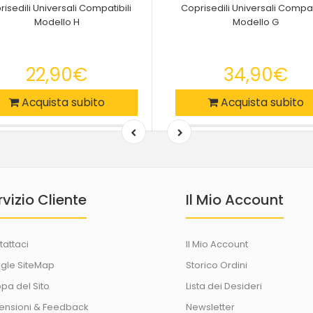
isedili Universali Compatibili
Coprisedili Universali Compat
Modello H
Modello G
22,90€
34,90€
Acquista subito
Acquista subito
rvizio Cliente
Il Mio Account
tattaci
Il Mio Account
gle SiteMap
Storico Ordini
pa del Sito
Lista dei Desideri
ensioni & Feedback
Newsletter