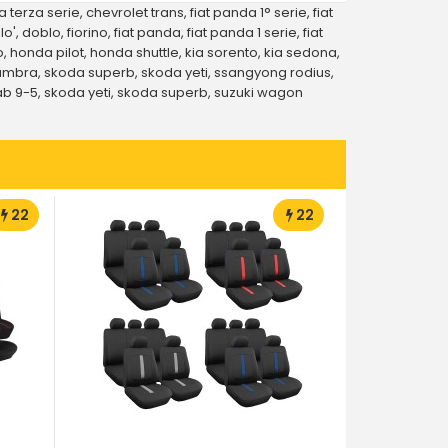
a terza serie
,
chevrolet trans
,
fiat panda 1° serie
,
fiat
lo'
,
doblo
,
fiorino
,
fiat panda
,
fiat panda 1 serie
,
fiat
o
,
honda pilot
,
honda shuttle
,
kia sorento
,
kia sedona
,
hambra
,
skoda superb
,
skoda yeti
,
ssangyong rodius
,
ab 9-5
,
skoda yeti
,
skoda superb
,
suzuki wagon
22
22