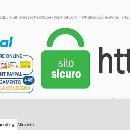
tatti: Email: prezzoshocklupex@gmail.com - Whatsapp/Telefono: +3
 Unipersonale di Giuseppe Lupone - Via Volpicella, 51 Napoli(80147) - 
rketing
Altre info