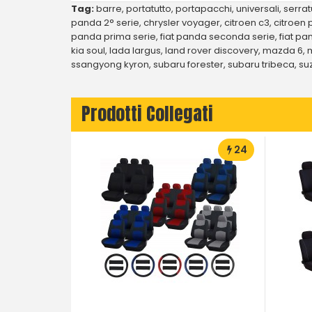
Tag:
barre
,
portatutto
,
portapacchi
,
universali
,
serrat
panda 2° serie
,
chrysler voyager
,
citroen c3
,
citroen 
panda prima serie
,
fiat panda seconda serie
,
fiat pa
kia soul
,
lada largus
,
land rover discovery
,
mazda 6
,
ssangyong kyron
,
subaru forester
,
subaru tribeca
,
su
Prodotti Collegati
24