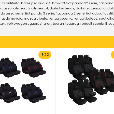
ura antifurto
,
barre per audi a4
,
bmw x3
,
fiat panda 3° serie
,
fiat pand
picasso
,
citroen c5
,
citroen c4
,
daihatsu terios
,
daihatsu xenia
,
fiat dob
nda terza serie
,
fiat panda 3 serie
,
fiat panda 2 serie
,
fiat qubo
,
fiat stil
mazda navajo
,
mazda tribute
,
renault scenic
,
renault koleos
,
seat al
zuki
,
volkswagen tiguan
,
sharan
,
touran
,
touareg
,
renault scenic III
,
sa
22