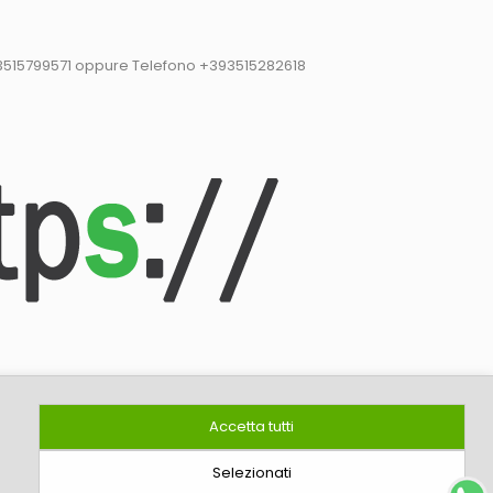
93515799571 oppure Telefono +393515282618
P.IVA: 07430531215
Accetta tutti
Selezionati