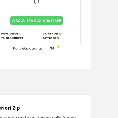
ACQUISTA CON WHATSAPP
AGGIUNGI AI
CONFRONTA
TUOI DESIDERI
ARTICOLO
Punti Guadagnati:
34
riori Zip
ato nella parte posteriore delle fodere. I