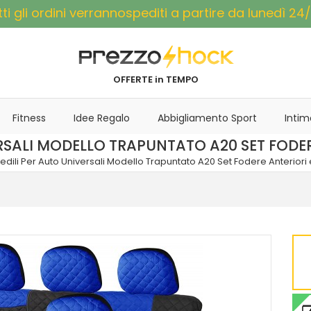
tti gli ordini verrannospediti a partire da lunedì 24/
OFFERTE in TEMPO
Fitness
Idee Regalo
Abbigliamento Sport
Intim
RSALI MODELLO TRAPUNTATO A20 SET FODERE
edili Per Auto Universali Modello Trapuntato A20 Set Fodere Anteriori e