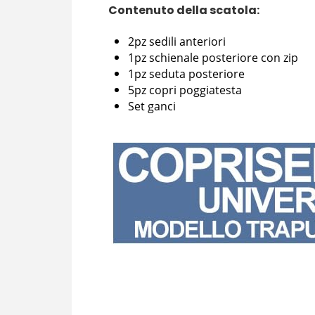
Contenuto della scatola:
2pz sedili anteriori
1pz schienale posteriore con zip
1pz seduta posteriore
5pz copri poggiatesta
Set ganci