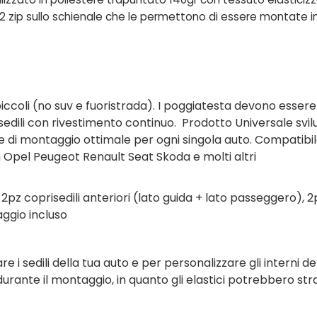
 zip sullo schienale che le permettono di essere montate in qu
iccoli (no suv e fuoristrada). I poggiatesta devono essere
e sedili con rivestimento continuo.
Prodotto Universale svi
ne di montaggio ottimale per ogni singola auto. Compatibil
Opel Peugeot Renault Seat Skoda e molti altri
z coprisedili anteriori (lato guida + lato passeggero), 2p
aggio incluso
i sedili della tua auto e per personalizzare gli interni de
durante il montaggio, in quanto gli elastici potrebbero st