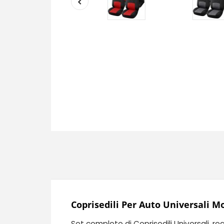
Coprisedili Per Auto Universali M
Set completo di Coprisedili Universali, re