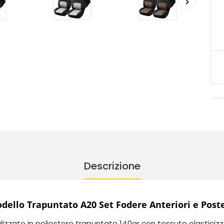
Descrizione
odello Trapuntato A20 Set Fodere Anteriori e Poste
alizzato in poliestere trapuntato 140gr con tessuto elasticizz