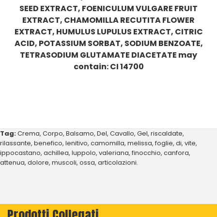
SEED EXTRACT, FOENICULUM VULGARE FRUIT
EXTRACT, CHAMOMILLA RECUTITA FLOWER
EXTRACT, HUMULUS LUPULUS EXTRACT, CITRIC
ACID, POTASSIUM SORBAT, SODIUM BENZOATE,
TETRASODIUM GLUTAMATE DIACETATE may
contain: CI 14700
Tag:
Crema
,
Corpo
,
Balsamo
,
Del
,
Cavallo
,
Gel
,
riscaldate
,
rilassante
,
benefico
,
lenitivo
,
camomilla
,
melissa
,
foglie
,
di
,
vite
,
ippocastano
,
achillea
,
luppolo
,
valeriana
,
finocchio
,
canfora
,
attenua
,
dolore
,
muscoli
,
ossa
,
articolazioni.
Prodotti Collegati