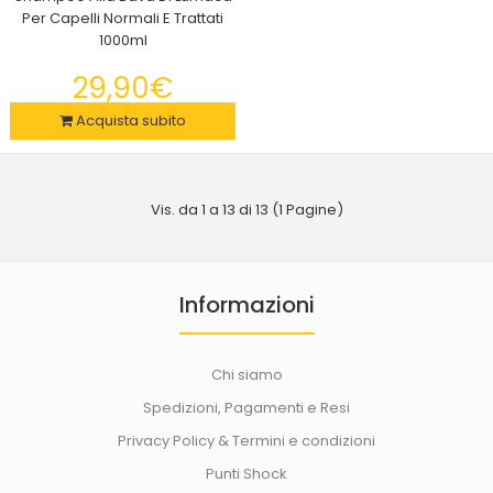
Per Capelli Normali E Trattati
1000ml
29,90€
Acquista subito
Vis. da 1 a 13 di 13 (1 Pagine)
Rasoio portatile vintage rasatura veloce e precisa
29,90€
Informazioni
Chi siamo
Tagliacapelli professionale regola barba rasoio elettrico con
Spedizioni, Pagamenti e Resi
testa di taglio in acciaio e titanio c..
Privacy Policy & Termini e condizioni
Punti Shock