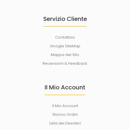
Servizio Cliente
Contattaci
Google SiteMap
Mappa del Sito
Recensioni & Feedback
Il Mio Account
Rasoio Taglia Capelli Con Lame In Acciaio Inox pettine da 3mm
a 12mm
28,50€
Il Mio Account
Storico Ordini
Lista dei Desideri