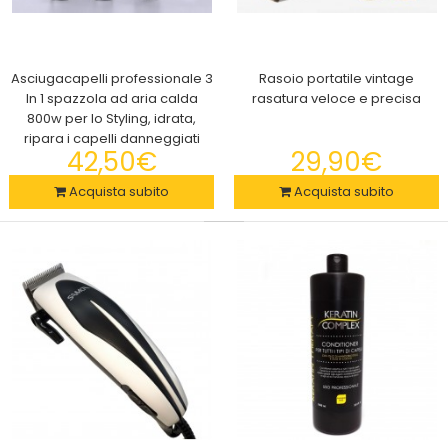
Asciugacapelli professionale 3
Rasoio portatile vintage
In 1 spazzola ad aria calda
rasatura veloce e precisa
800w per lo Styling, idrata,
ripara i capelli danneggiati
42,50€
29,90€
Acquista subito
Acquista subito
Asciugacapelli 3in1: asciuga, liscia e volumizza
37,50€