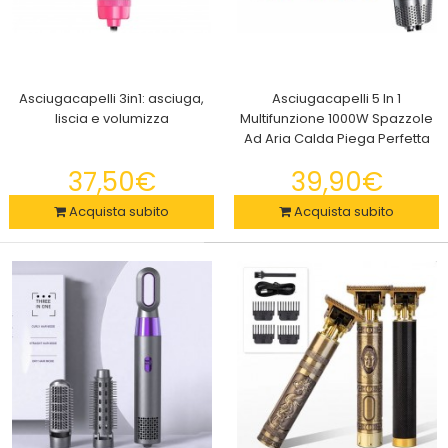
Asciugacapelli 3in1: asciuga,
Asciugacapelli 5 In 1
liscia e volumizza
Multifunzione 1000W Spazzole
Ad Aria Calda Piega Perfetta
37,50€
39,90€
Acquista subito
Acquista subito
Arricciacapelli Automatico Portatile, Senza Fili per Capelli Corti
e per Capelli Lunghi
39,90€
Arricciacapelli Automatico, Portatile, Senza Fili, Bellissima per
Capelli Corti e Capelli LunghiIl n..