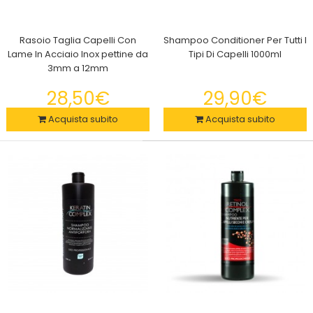
Rasoio Taglia Capelli Con
Shampoo Conditioner Per Tutti I
Come si utilizza questa spazzola ad aria calda?1. Per ottenere
Lame In Acciaio Inox pettine da
Tipi Di Capelli 1000ml
risultati più rapidi, utilizzare un..
3mm a 12mm
28,50€
29,90€
Acquista subito
Acquista subito