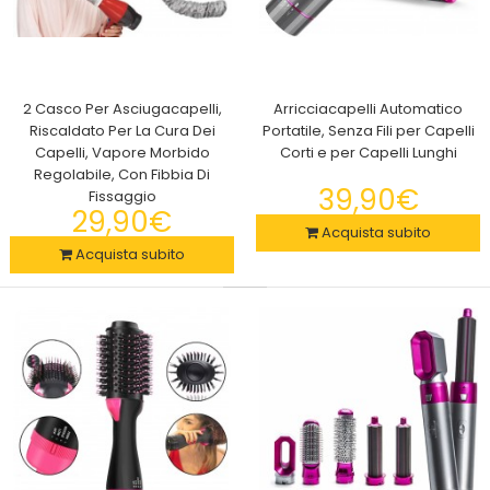
2 Casco Per Asciugacapelli,
Arricciacapelli Automatico
Riscaldato Per La Cura Dei
Portatile, Senza Fili per Capelli
Capelli, Vapore Morbido
Corti e per Capelli Lunghi
2 Casco Per Asciugacapelli, Riscaldato Per La Cura Dei Capelli,
Regolabile, Con Fibbia Di
Vapore Morbido Regolabile, Con Fibbia Di Fissaggio
39,90€
Fissaggio
29,90€
29,90€
Acquista subito
Acquista subito
2 Casco Per Asciugacapelli, Riscaldato Per La Cura Dei Capelli,
Vapore Morbido Regolabile, Con Fibbi..