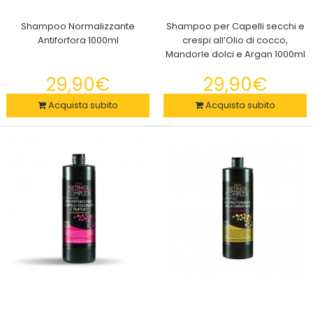
Asciugacapelli 5 In 1 Multifunzione 1000W Spazzole Ad Aria
Calda Piega Perfetta
Shampoo Normalizzante
Shampoo per Capelli secchi e
39,90€
Antiforfora 1000ml
crespi all’Olio di cocco,
Mandorle dolci e Argan 1000ml
29,90€
29,90€
Acquista subito
Acquista subito
Asciugacapelli 5 In 1 Multifunzione 1000W Spazzole Ad Aria
Calda Piega PerfettaAvere un phon che ti ..