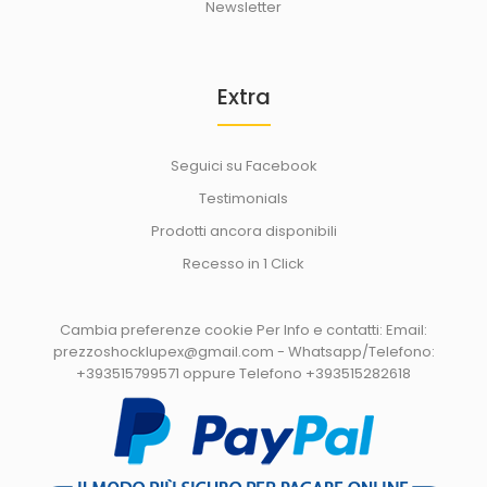
Newsletter
Rasoio Taglia Capelli Elettrico Regola Barba 4 Misure Testine e
Pettine Taglia capelli con lame..
Extra
Seguici su Facebook
Testimonials
Prodotti ancora disponibili
Recesso in 1 Click
Cambia preferenze cookie
Per Info e contatti: Email:
prezzoshocklupex@gmail.com - Whatsapp/Telefono:
+393515799571 oppure Telefono +393515282618
Shampoo Conditioner Per Tutti I Tipi Di Capelli 1000ml
29,90€