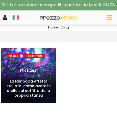
Tutti gli ordini verrannospediti a partire da lunedì 24/08.
BLOG
Home
Blog
STELLE
PROIETTORE
17.08.2021
La lampada effetto
stellato: come avere le
stelle sul soffitto della
propria stanza