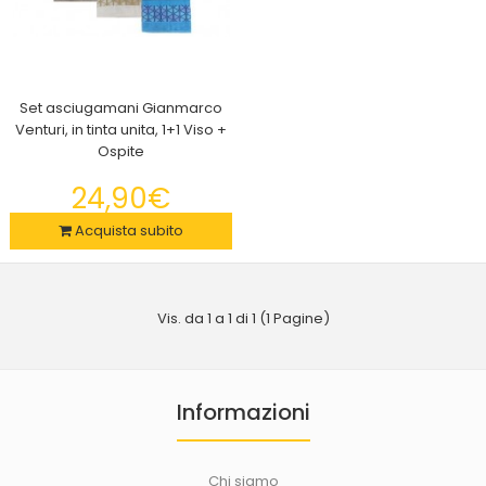
Set asciugamani Gianmarco
Venturi, in tinta unita, 1+1 Viso +
Ospite
Set asciugamani Gianmarco Venturi, in tinta unita, 1+1 Viso +
Ospite
24,90€
24,90€
Acquista subito
Vis. da 1 a 1 di 1 (1 Pagine)
Set asciugamani Gianmarco Venturi, in tinta unita, 1+1 Viso +
OspiteGrazie all'ottimo materiale in s..
Informazioni
Chi siamo